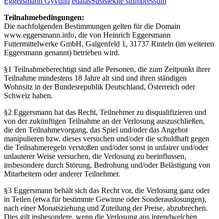
Eggersmann Gyvūnų ėdalas
Susisiekite su
Impressum
Teilnahmebedingungen:
Die nachfolgenden Bestimmungen gelten für die Domain
www.eggersmann.info, die von Heinrich Eggersmann
Futtermittelwerke GmbH, Galgenfeld 1, 31737 Rinteln (im weiteren
Eggersmann genannt) betrieben wird.
§1 Teilnahmeberechtigt sind alle Personen, die zum Zeitpunkt ihrer
Teilnahme mindestens 18 Jahre alt sind und ihren ständigen
Wohnsitz in der Bundesrepublik Deutschland, Österreich oder
Schweiz haben.
§2 Eggersmann hat das Recht, Teilnehmer zu disqualifizieren und
von der zukünftigen Teilnahme an der Verlosung auszuschließen,
die den Teilnahmevorgang, das Spiel und/oder das Angebot
manipulieren bzw. dieses versuchen und/oder die schuldhaft gegen
die Teilnahmeregeln verstoßen und/oder sonst in unfairer und/oder
unlauterer Weise versuchen, die Verlosung zu beeinflussen,
insbesondere durch Störung, Bedrohung und/oder Belästigung von
Mitarbeitern oder anderer Teilnehmer.
§3 Eggersmann behält sich das Recht vor, die Verlosung ganz oder
in Teilen (etwa für bestimmte Gewinne oder Sonderauslosungen),
nach einer Monatsziehung und Zuteilung der Preise, abzubrechen.
Dies gilt insbesondere, wenn die Verlosung aus irgendwelchen