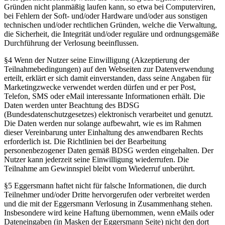
Gründen nicht planmäßig laufen kann, so etwa bei Computerviren,
bei Fehlern der Soft- und/oder Hardware und/oder aus sonstigen
technischen und/oder rechtlichen Gründen, welche die Verwaltung,
die Sicherheit, die Integrität und/oder reguläre und ordnungsgemäße
Durchführung der Verlosung beeinflussen.
§4 Wenn der Nutzer seine Einwilligung (Akzeptierung der
Teilnahmebedingungen) auf den Webseiten zur Datenverwendung
erteilt, erklärt er sich damit einverstanden, dass seine Angaben für
Marketingzwecke verwendet werden dürfen und er per Post,
Telefon, SMS oder eMail interessante Informationen erhält. Die
Daten werden unter Beachtung des BDSG
(Bundesdatenschutzgesetzes) elektronisch verarbeitet und genutzt.
Die Daten werden nur solange aufbewahrt, wie es im Rahmen
dieser Vereinbarung unter Einhaltung des anwendbaren Rechts
erforderlich ist. Die Richtlinien bei der Bearbeitung
personenbezogener Daten gemäß BDSG werden eingehalten. Der
Nutzer kann jederzeit seine Einwilligung wiederrufen. Die
Teilnahme am Gewinnspiel bleibt vom Wiederruf unberührt.
§5 Eggersmann haftet nicht für falsche Informationen, die durch
Teilnehmer und/oder Dritte hervorgerufen oder verbreitet werden
und die mit der Eggersmann Verlosung in Zusammenhang stehen.
Insbesondere wird keine Haftung übernommen, wenn eMails oder
Dateneingaben (in Masken der Eggersmann Seite) nicht den dort